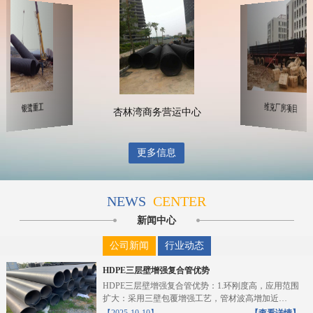
维克厂房项目
银鹭重工
杏林湾商务营运中心
更多信息
NEWS
CENTER
新闻中心
公司新闻
行业动态
HDPE三层壁增强复合管优势
HDPE三层壁增强复合管优势：1.环刚度高，应用范围
扩大：采用三壁包覆增强工艺，管材波高增加近
10%，截...
【2025-10-10】
【查看详情】