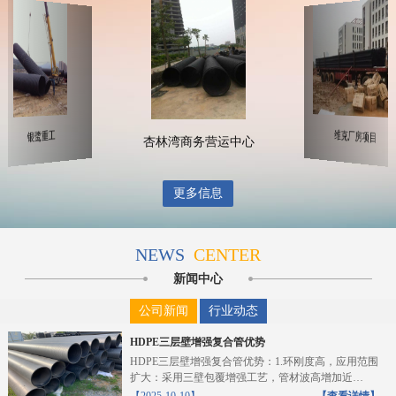
维克厂房项目
银鹭重工
杏林湾商务营运中心
更多信息
NEWS
CENTER
新闻中心
公司新闻
行业动态
HDPE三层壁增强复合管优势
HDPE三层壁增强复合管优势：1.环刚度高，应用范围
扩大：采用三壁包覆增强工艺，管材波高增加近
10%，截...
【2025-10-10】
【查看详情】