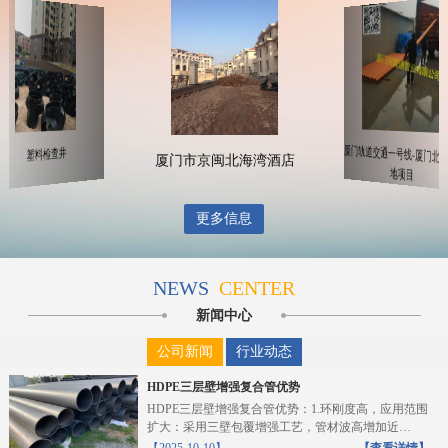
厦门轨道交通一号线-厦门北
塑料检查井
厦门市京闽北海湾酒店
地项目
更多信息
NEWS
CENTER
新闻中心
公司新闻
行业动态
HDPE三层壁增强复合管优势
HDPE三层壁增强复合管优势：1.环刚度高，应用范围
扩大：采用三壁包覆增强工艺，管材波高增加近
10%，截...
【2025-10-10】
【查看详情】